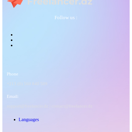
Follow us :
Phone
+213 (0) 560 840 509
Email:
support@freelancer.dz |
contact@freelancer.dz
Languages