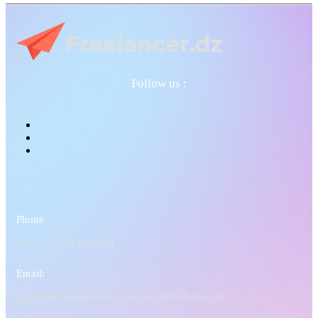
Follow us :
Phone
+213 (0) 560 840 509
Email:
support@freelancer.dz |
contact@freelancer.dz