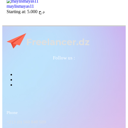
maylismayas11
Starting at:
5.000
د.ج
Follow us :
Phone
+213 (0) 560 840 509