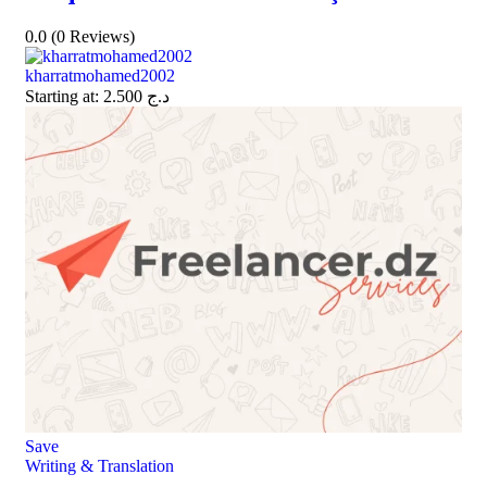
0.0
(0 Reviews)
kharratmohamed2002
Starting at:
2.500
د.ج
Save
Writing & Translation