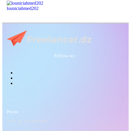
louniciahmed202
Follow us :
Phone
+213 (0) 560 840 509