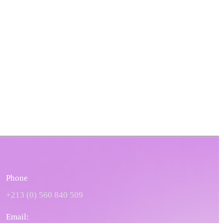
Phone
+213 (0) 560 840 509
Email: