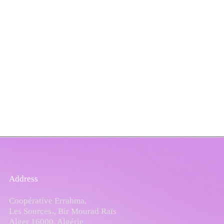
Address
Coopérative Errahma,
Les Sources،, Bir Mourad Raïs
Alger 16000, Algérie