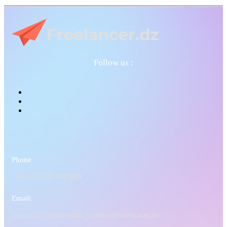
Follow us :
Phone
+213 (0) 560 840 509
Email:
support@freelancer.dz |
contact@freelancer.dz