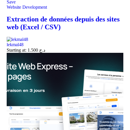
Save
Website Development
Extraction de données depuis des sites
web (Excel / CSV)
lekmal48
Starting at:
1.500
د.ج