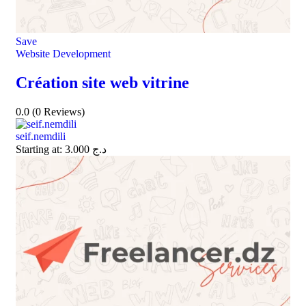
Save
Website Development
Création site web vitrine
0.0
(0 Reviews)
seif.nemdili
Starting at:
3.000
د.ج