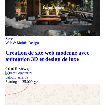
Save
Web & Mobile Design
Création de site web moderne avec
animation 3D et design de luxe
0.0
(0 Reviews)
batouldjaafar39
Starting at:
35.000
د.ج