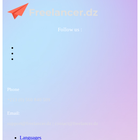
Follow us :
Phone
+213 (0) 560 840 509
Email:
support@freelancer.dz |
contact@freelancer.dz
Languages