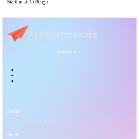
Starting at:
1.000
د.ج
Follow us :
Phone
+213 (0) 560 840 509
Email: