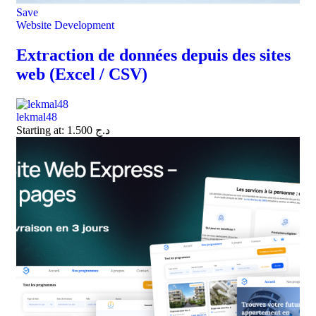
Save
Website Development
Extraction de données depuis des sites
web (Excel / CSV)
lekmal48
Starting at:
1.500
د.ج